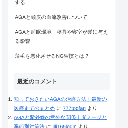
する
AGAと頭皮の血流改善について
AGAと睡眠環境｜寝具や寝室が髪に与え
る影響
薄毛を悪化させるNG習慣とは？
最近のコメント
知っておきたいAGAの治療方法｜最新の
医療までのまとめ
に
777toofan
より
AGAと紫外線の意外な関係｜ダメージと
季節別対策法
に
jili165login
より