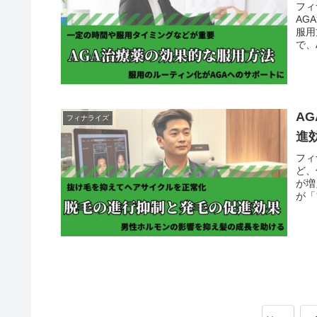
フィ
AG
服用
で、
A
フィナライズ
進
フィ
ど、
が増
が「