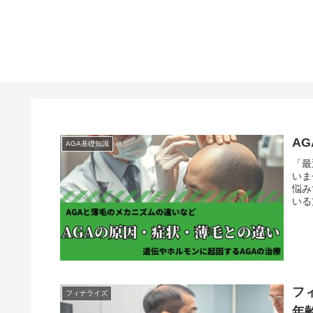
A
AGA基礎知識
「最
いま
悩み
いる
フ
フィナライズ
年