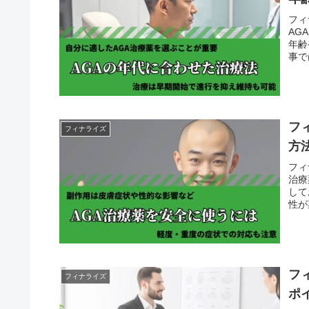
フィ
AG
年齢
事で
フ
フィナライズ
方
フィ
治療
して
性が
フ
フィナライズ
ポ