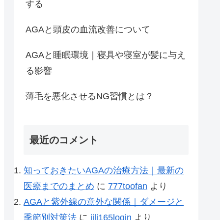
する
AGAと頭皮の血流改善について
AGAと睡眠環境｜寝具や寝室が髪に与え
る影響
薄毛を悪化させるNG習慣とは？
最近のコメント
知っておきたいAGAの治療方法｜最新の
医療までのまとめ
に
777toofan
より
AGAと紫外線の意外な関係｜ダメージと
季節別対策法
に
jili165login
より