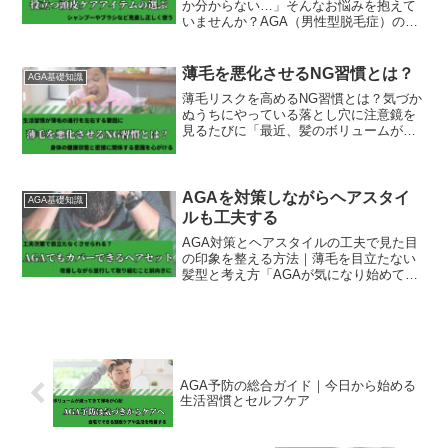
か分からない…」そんなお悩みを抱えて
いませんか？AGA（男性型脱毛症）の対
策において、適切な頭皮ケアアイテムを
使用することは、髪の健康を守るために
非常に重要です。本記事では、頭皮ケア
薄毛を悪化させるNG習慣とは？
AGA基礎知識
アイテムを選ぶ際のポイ...
薄毛リスクを高めるNG習慣とは？気づか
ぬうちにやっている落とし穴に注意鏡を
見るたびに「最近、髪のボリュームが減
ってきたかも…」と感じたことはありま
せんか？年齢とともに髪の悩みが増える
のは自然なことですが、実は日々の生活
習慣が薄毛の進行を左右...
AGAを対策しながらヘアスタイ
AGA基礎知識
ルも工夫する
AGA対策とヘアスタイルの工夫で見た目
の印象を整える方法｜薄毛を目立たない
髪型と考え方「AGAが気になり始めて、
見た目の印象が変わってきた気がする」
「薄毛を目立たないようにしたいけれ
ど、どんなヘアスタイルがいいのかわか
らない」——このように...
AGA予防の総合ガイド｜今日から始める
生活習慣とセルフケア