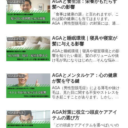
AGAと食生活：栄養がもたらす
AGA基礎知識
髪への影響
「食事は健康の源」と言われますが、こ
れは髪の健康にも当てはまります。
AGA（男性型脱毛症）の対策には、適切
な食生活が大きな役割を果たします。食
事を通じて髪に必要な栄養をしっかり補
給することで、AGAの進行を緩やかにす
AGAと睡眠環境｜寝具や寝室が
AGA基礎知識
る可能性があります。本記...
髪に与える影響
AGAと睡眠環境｜寝具や寝室環境との影
響を知りたい最近、髪のボリュームや抜
け毛が気になりはじめた…そんな悩みを
抱える方の多くが注目しているのが
AGA（男性型脱毛症）です。食事やスト
レス、遺伝などが関係しているとよく言
AGAとメンタルケア：心の健康
AGA基礎知識
われますが、実は「睡眠環...
が髪を守る鍵
AGA（男性型脱毛症）による薄毛や抜け
毛は、見た目に関する不安やストレスを
引き起こすことがあります。しかし、ス
トレスやネガティブな感情は、AGAの進
行に悪影響を与える可能性があるため、
メンタルケアも対策の一環として重要で
AGA対策に役立つ頭皮ケアアイ
AGA基礎知識
す。本記事では、AG...
テムの選び方
「どの頭皮ケアアイテムを選べばいいの