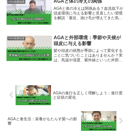
AGAと体の冷えの関係
AGA基礎知識
す。本記事では、AG...
AGAと体の冷えは関係ある？血流低下が
頭皮環境に与える影響と見直したい習慣
を解説「最近、抜け毛が増えてきた気が
する」「頭皮が硬く感じる」「手足の冷
えも気になる」。このような悩みを抱え
ている方の中には、AGAと体の冷えに関
係があるのか気になっ...
AGAと外部環境：季節や天候が
AGA基礎知識
頭皮に与える影響
髪や頭皮の状態が季節によって変化する
ことに気づいたことはありませんか？実
は、気温や湿度、紫外線といった外部環
境は、頭皮環境や髪の健康に大きな影響
を与えます。AGA（男性型脱毛症）を抱
える方にとって、これらの要因を理解
し、適切な対策を講じるこ...
AGAの進行を正しく理解しよう：進行度
と症状の変化
AGAと食生活：栄養がもたらす髪への影
響