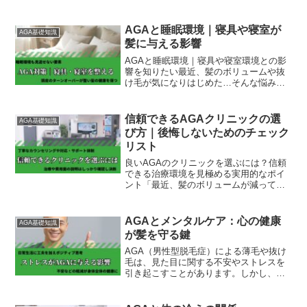
型脱毛症）の進行を早める可能性があり
ます。髪の成長には、夜間の睡眠中に分
泌される成長ホルモンが深く関係してい
AGAと睡眠環境｜寝具や寝室が
AGA基礎知識
ます。本記事では、睡眠...
髪に与える影響
AGAと睡眠環境｜寝具や寝室環境との影
響を知りたい最近、髪のボリュームや抜
け毛が気になりはじめた…そんな悩みを
抱える方の多くが注目しているのが
AGA（男性型脱毛症）です。食事やスト
レス、遺伝などが関係しているとよく言
信頼できるAGAクリニックの選
AGA基礎知識
われますが、実は「睡眠環...
び方｜後悔しないためのチェック
リスト
良いAGAのクリニックを選ぶには？信頼
できる治療環境を見極める実用的なポイ
ント「最近、髪のボリュームが減ってき
た気がする」「これってAGAなのか
も…」——そんな不安を抱えて、AGAク
リニックを探し始めた方も多いのではな
AGAとメンタルケア：心の健康
AGA基礎知識
いでしょうか。AGA（...
が髪を守る鍵
AGA（男性型脱毛症）による薄毛や抜け
毛は、見た目に関する不安やストレスを
引き起こすことがあります。しかし、ス
トレスやネガティブな感情は、AGAの進
行に悪影響を与える可能性があるため、
メンタルケアも対策の一環として重要で